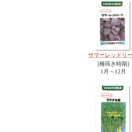
サマーレッドリ
[種蒔き時期]
1月～12月