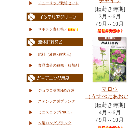
チャイブ
チューリップ栽培セット
[種蒔き時期]
3月～6月
/ 9月～10月
サボテン寄せ植え
肥料（液体･粒状元）
食品成分の殺虫・殺菌剤
マロウ
ジョウロ英国HAWS製
（うすべにあお
ステンレス製プランタ
[種蒔き時期]
4月～6月
ミニスコップ(NICO)
/ 9月～10月
木製ロングプランタ