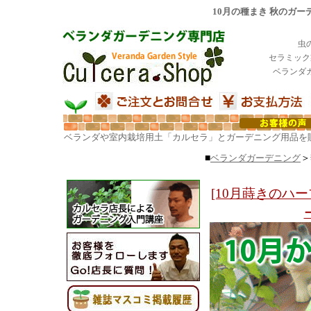
10月の種まき 秋のガー
虫
セラミック
ベランダ
ベランダや室内栽培用土「カルセラ」とガーデニング用品を
■
ベランダガーデニング
＞
[10月蒔きのハー