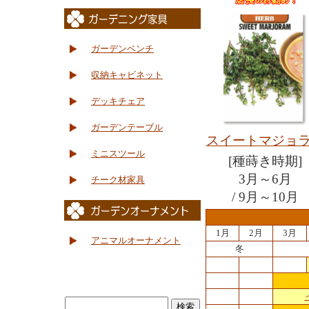
ガーデンベンチ
収納キャビネット
デッキチェア
ガーデンテーブル
スイートマジョ
ミニスツール
[種蒔き時期]
3月～6月
チーク材家具
/ 9月～10月
1月
2月
3月
アニマルオーナメント
冬