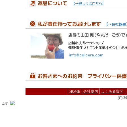
│
│
│
│
HOME
会社案内
よくある質問
(C) 
461