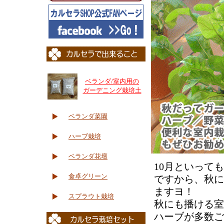
ベランダ/室内用の
ガーデニング栽培土
ベランダ菜園
ハーブ栽培
ベランダ花壇
10月といって
食卓グリーン
ですから、秋に
ますヨ！
スプラウト栽培
秋にも播ける室
ハーブが多数ご