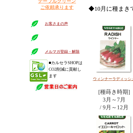
テーブルグリーン
ご依頼承ります
◆10月に種まき
お客さまの声
メルマガ登録・解除
■カルセラSHOPは
CO2削減に貢献し
ます
ウィンナーラディッシ
[種蒔き時期]
3月～7月
/ 9月～12月