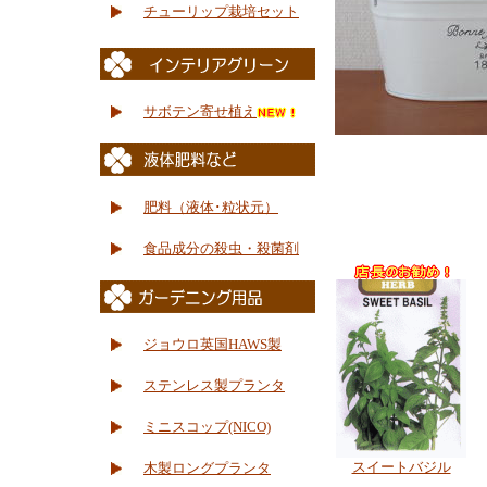
チューリップ栽培セット
サボテン寄せ植え
肥料（液体･粒状元）
食品成分の殺虫・殺菌剤
ジョウロ英国HAWS製
ステンレス製プランタ
ミニスコップ(NICO)
スイートバジル
木製ロングプランタ