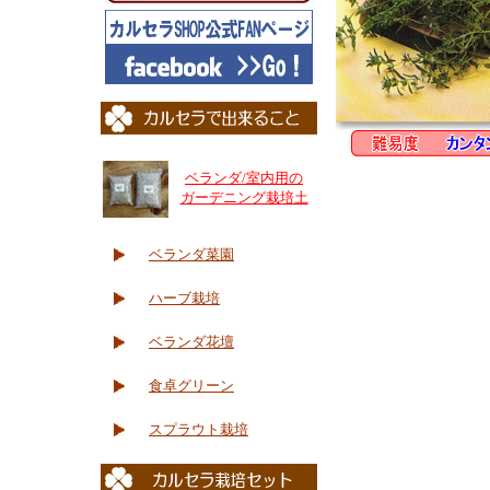
ベランダ/室内用の
ガーデニング栽培土
ベランダ菜園
ハーブ栽培
ベランダ花壇
食卓グリーン
スプラウト栽培