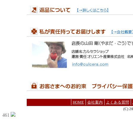
│
│
│
│
HOME
会社案内
よくある質問
(C) 
461