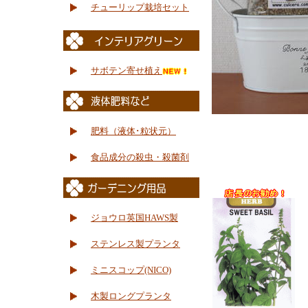
チューリップ栽培セット
サボテン寄せ植え
肥料（液体･粒状元）
食品成分の殺虫・殺菌剤
ジョウロ英国HAWS製
ステンレス製プランタ
ミニスコップ(NICO)
木製ロングプランタ