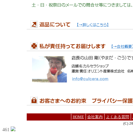
│
│
│
│
HOME
会社案内
よくある質問
(C) 
461