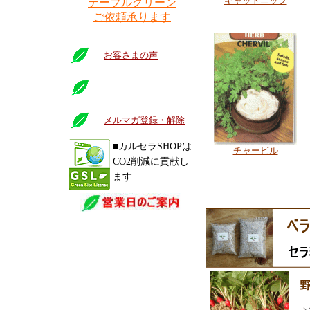
キャットニップ
テーブルグリーン
ご依頼承ります
お客さまの声
メルマガ登録・解除
■カルセラSHOPは
チャービル
CO2削減に貢献し
ます