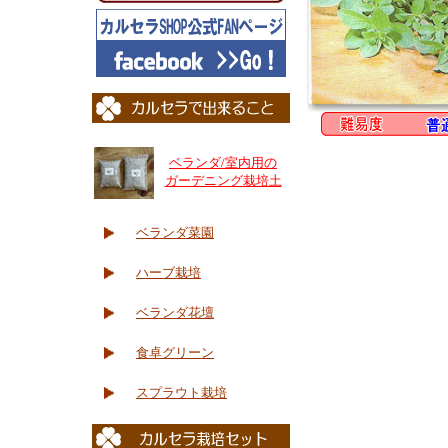
ベランダ/室内用の
ガーデニング栽培土
ベランダ菜園
ハーブ栽培
ベランダ花壇
食卓グリーン
スプラウト栽培