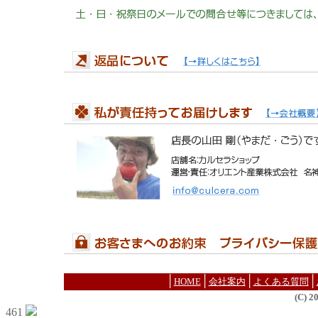
│
│
│
│
HOME
会社案内
よくある質問
(C) 
461