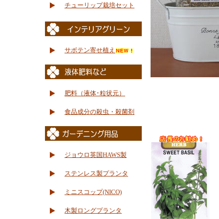
チューリップ栽培セット
サボテン寄せ植え
肥料（液体･粒状元）
食品成分の殺虫・殺菌剤
ジョウロ英国HAWS製
ステンレス製プランタ
ミニスコップ(NICO)
木製ロングプランタ