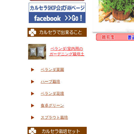
ベランダ/室内用の
ガーデニング栽培土
ベランダ菜園
ハーブ栽培
ベランダ花壇
食卓グリーン
スプラウト栽培