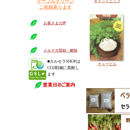
テーブルグリーン
キャットニップ
ご依頼承ります
お客さまの声
メルマガ登録・解除
■カルセラSHOPは
チャービル
CO2削減に貢献し
ます