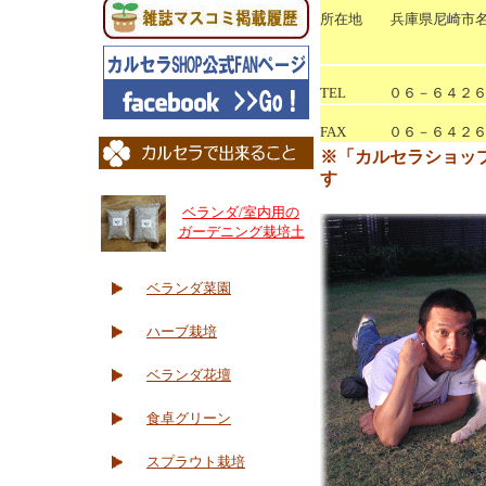
所在地 兵庫県尼崎市名
TEL ０６－６４２６
FAX ０６－６４２６
※「カルセラショップ
す
ベランダ/室内用の
ガーデニング栽培土
ベランダ菜園
ハーブ栽培
ベランダ花壇
食卓グリーン
スプラウト栽培