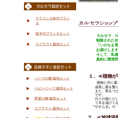
テラコッタ鉢付プラン
タ
取手付プランタセット
カルセラ．S
制限された住宅環
スプラウト栽培セット
「いのちを育てる楽
お届けします
そして、私達の大
真剣に環境問題に
１、≪植物が
ハーブの種/栽培セット
植物と共に暮
成長し葉を繁らせて
ベビーリーフ/栽培セット
また、実をつけそれら
です。
野菜の種/栽培セット
日々の慌ただしさの中
て耳を傾けてみてくだ
〝やすらぎ〟や〝喜び
スプラウト/栽培セット
２、≪地球温