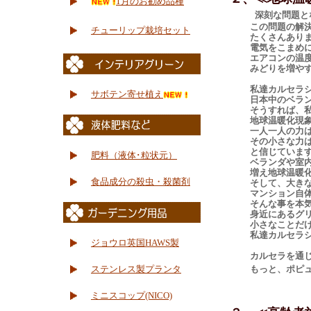
1月のお勧め品種
深刻な問題と
この問題の解決のた
チューリップ栽培セット
たくさんありま
電気をこまめに消すこ
エアコンの温度設定に
みどりを増やすこと。
私達カルセラショ
サボテン寄せ植え
日本中のベランダをみ
そうすれば、私達の
地球温暖化現象が少
一人一人の力は、小
その小さな力は、必
と信じています
肥料（液体･粒状元）
ベランダや室内で快適
増え地球温暖化現象
食品成分の殺虫・殺菌剤
そして、大きなマン
マンション自体が大
そんな事を本気で
身近にあるグリーン
小さなことだけど、
私達カルセラショッ
ジョウロ英国HAWS製
カルセラを通じて、
ステンレス製プランタ
もっと、ポピュラー
ミニスコップ(NICO)