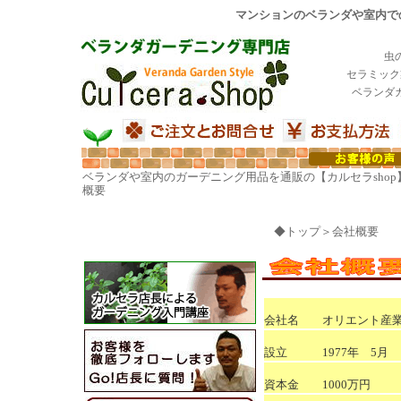
マンションのベランダや室内での
虫
セラミック
ベランダ
ベランダや室内のガーデニング用品を通販の【カルセラshop
概要
◆
トップ
＞会社概要
会社名 オリエント産業
設立 1977年 5月
資本金 1000万円