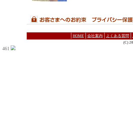
│
│
│
│
HOME
会社案内
よくある質問
(C) 
461