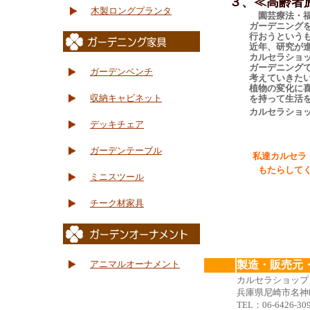
３、≪高齢者施
木製ロングプランタ
園芸療法・
ガーデニングを通じ
行おうというもの
近年、研究が進め
カルセラショップで
ガーデニングできる
ガーデンベンチ
考えていきたいと
植物の変化に喜びや
収納キャビネット
を持って生活を楽し
カルセラショップは
デッキチェア
ガーデンテーブル
私達カルセラ
もたらしてくれる〝
ミニスツール
チーク材家具
E
CULCE
山
アニマルオーナメント
製造・販売元
カルセラショッ
兵庫県尼崎市名神
TEL：06-6426-30