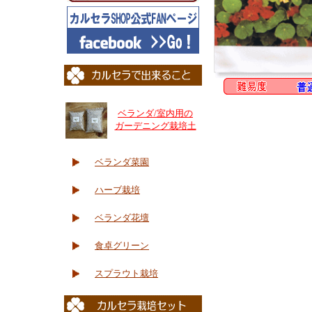
ベランダ/室内用の
ガーデニング栽培土
ベランダ菜園
ハーブ栽培
ベランダ花壇
食卓グリーン
スプラウト栽培