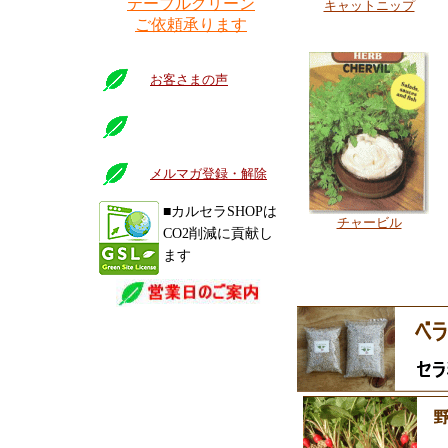
テーブルグリーン
キャットニップ
ご依頼承ります
お客さまの声
メルマガ登録・解除
■カルセラSHOPは
チャービル
CO2削減に貢献し
ます