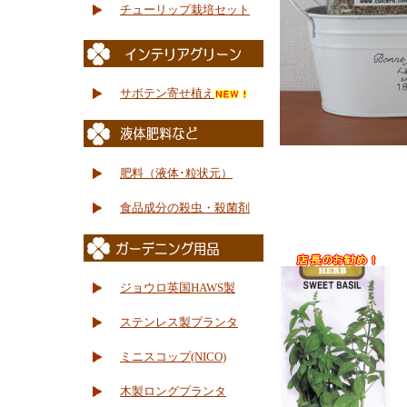
チューリップ栽培セット
サボテン寄せ植え
肥料（液体･粒状元）
食品成分の殺虫・殺菌剤
ジョウロ英国HAWS製
ステンレス製プランタ
ミニスコップ(NICO)
木製ロングプランタ