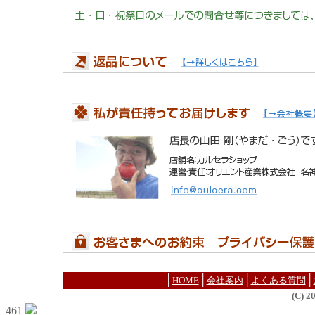
│
│
│
│
HOME
会社案内
よくある質問
(C) 
461