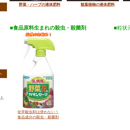
野菜・ハーブの液体肥料
観葉植物の液体肥料
■
食品原料生まれの殺虫・殺菌剤
■粒状
ット
化学殺虫剤は使わない！
食品成分の殺虫・殺菌剤