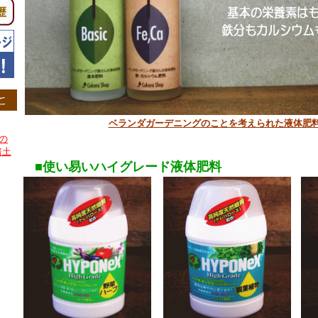
ベランダガーデニングのことを考えられた液体肥
の
培土
■使い易いハイグレード液体肥料