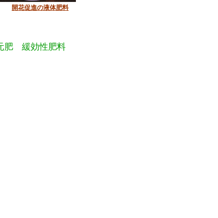
開花促進の液体肥料
元肥 緩効性肥料