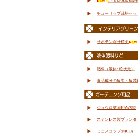
1月のお勧め品種
チューリップ栽培セッ
サボテン寄せ植え
肥料（液体･粒状元）
食品成分の殺虫・殺菌
ジョウロ英国HAWS製
ステンレス製プランタ
ミニスコップ(NICO)