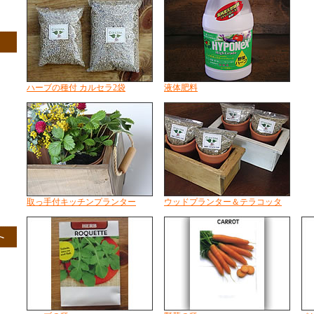
ハーブの種付 カルセラ2袋
液体肥料
取っ手付キッチンプランター
ウッドプランター＆テラコッタ