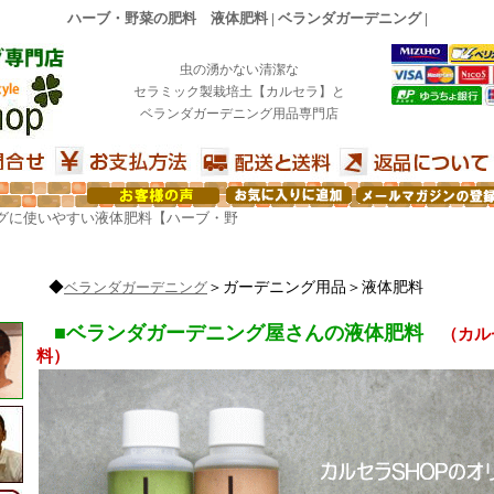
ハーブ・野菜の肥料 液体肥料 | ベランダガーデニング |
虫の湧かない清潔な
セラミック製栽培土【カルセラ】と
ベランダガーデニング用品専門店
グに使いやすい液体肥料【ハーブ・野
◆
ベランダガーデニング
＞ガーデニング用品＞液体肥料
■ベランダガーデニング屋さんの液体肥料
（カル
料）