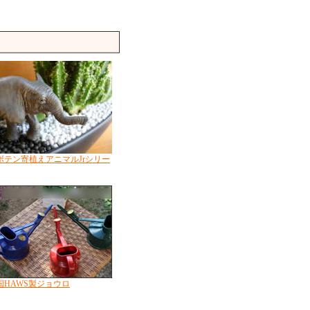
ボテン寄植えアニマルJrシリー
国HAWS製ジョウロ