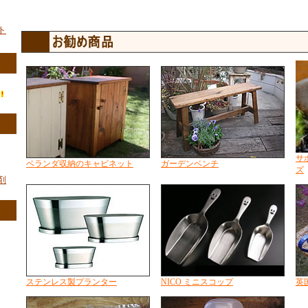
ト
サ
ベランダ収納のキャビネット
ガーデンベンチ
ズ
剤
ステンレス製プランター
NICO ミニスコップ
英