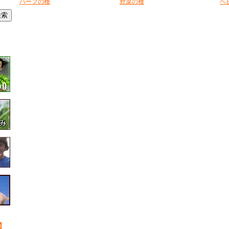
ハーブの種
野菜の種
ベ
】