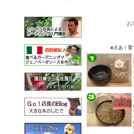
お
■さあ！