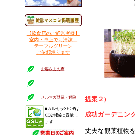
【飲食店のご経営者様】
室内・卓上でも清潔！
テーブルグリーン
ご依頼承ります
お客さまの声
メルマガ登録・解除
提案２)
■カルセラSHOPは
成功ガーデニン
CO2削減に貢献し
ます
丈夫な観葉植物