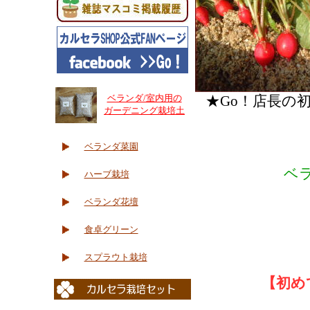
ベランダ/室内用の
★Go！店長の
ガーデニング栽培土
ベランダ菜園
ベ
ハーブ栽培
ベランダ花壇
食卓グリーン
スプラウト栽培
【初め