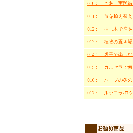
010： さあ、実践
011： 苗を植え替
012： 挿し木で増
013： 植物の置き
014： 親子で楽し
015： カルセラで
016： ハーブの冬
017： ルッコラ/