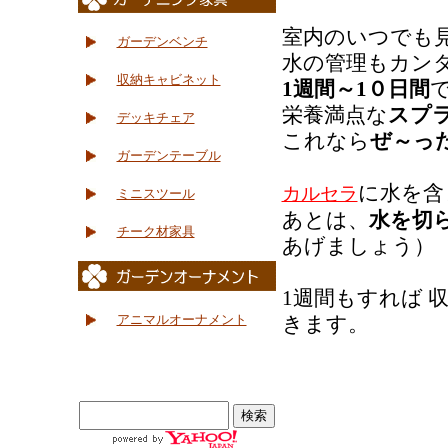
室内のいつでも
ガーデンベンチ
水の管理もカン
収納キャビネット
1週間～1０日間
栄養満点な
スプ
デッキチェア
これなら
ぜ～っ
ガーデンテーブル
に水を含
カルセラ
ミニスツール
あとは、
水を切
チーク材家具
あげましょう）
1週間もすれば
アニマルオーナメント
きます。