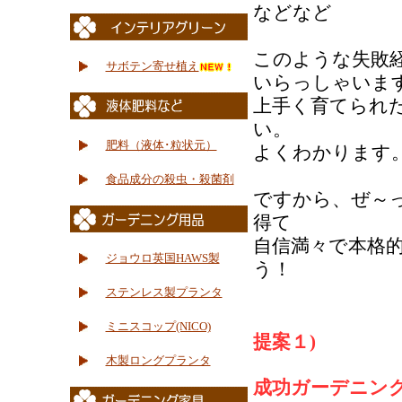
などなど
このような失敗
サボテン寄せ植え
いらっしゃいま
上手く育てられ
い。
肥料（液体･粒状元）
よくわかります
食品成分の殺虫・殺菌剤
ですから、ぜ～
得て
自信満々で本格
ジョウロ英国HAWS製
う！
ステンレス製プランタ
ミニスコップ(NICO)
提案１)
木製ロングプランタ
成功ガーデニン