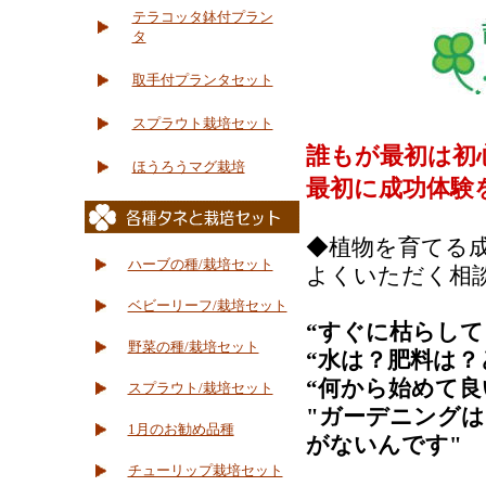
テラコッタ鉢付プラン
タ
取手付プランタセット
スプラウト栽培セット
誰もが最初は初
ほうろうマグ栽培
最初に成功体験
◆植物を育てる成
ハーブの種/栽培セット
よくいただく相
ベビーリーフ/栽培セット
“すぐに枯らして
野菜の種/栽培セット
“水は？肥料は？
“何から始めて良
スプラウト/栽培セット
"ガーデニング
1月のお勧め品種
がないんです"
チューリップ栽培セット