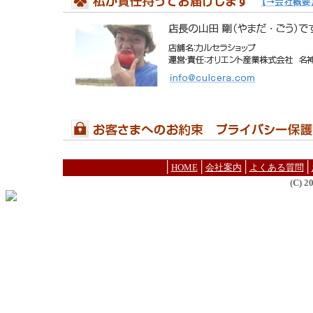
│
│
│
│
HOME
会社案内
よくある質問
(C) 