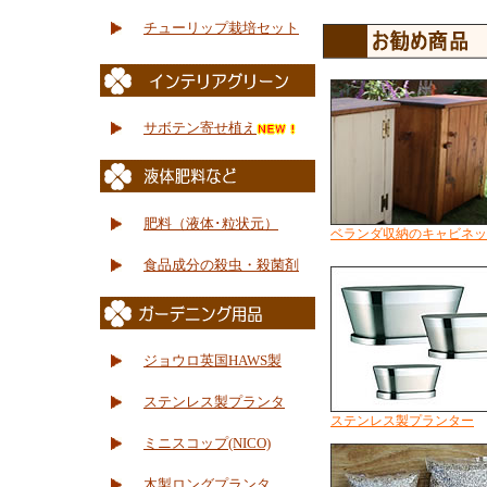
チューリップ栽培セット
サボテン寄せ植え
肥料（液体･粒状元）
ベランダ収納のキャビネッ
食品成分の殺虫・殺菌剤
ジョウロ英国HAWS製
ステンレス製プランタ
ステンレス製プランター
ミニスコップ(NICO)
木製ロングプランタ