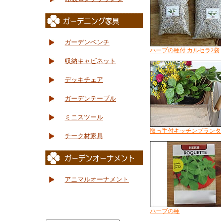
ガーデンベンチ
ハーブの種付 カルセラ2袋
収納キャビネット
デッキチェア
ガーデンテーブル
ミニスツール
取っ手付キッチンプランタ
チーク材家具
アニマルオーナメント
ハーブの種