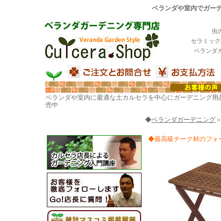
ベランダや室内でガーデ
虫
セラミック
ベランダ
ベランダや室内に最適な土カルセラを中心にガーデニング用
売中
◆
ベランダガーデニング
◆最高級チーク材のフォ