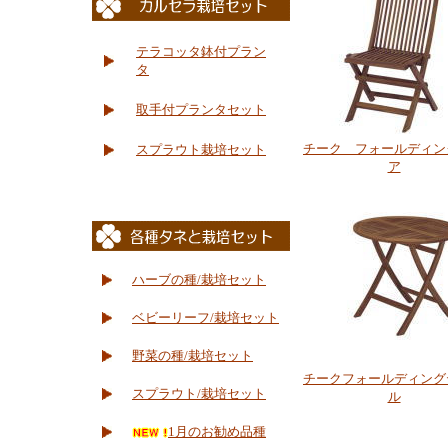
テラコッタ鉢付プラン
タ
取手付プランタセット
チーク フォールディン
スプラウト栽培セット
ア
ハーブの種/栽培セット
ベビーリーフ/栽培セット
野菜の種/栽培セット
チークフォールディング
スプラウト/栽培セット
ル
1月のお勧め品種