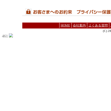
│
│
│
│
HOME
会社案内
よくある質問
(C) 
461