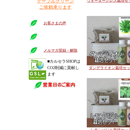
ウォータークレス栽培セ
テーブルグリーン
ご依頼承ります
お客さまの声
メルマガ登録・解除
■カルセラSHOPは
CO2削減に貢献し
ダンデライオン栽培セ
ます
レモンバジル栽培セッ