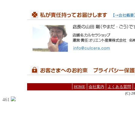
│
│
│
│
HOME
会社案内
よくある質問
(C) 
461