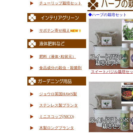
チューリップ栽培セット
◆ハーブの栽培セット
サボテン寄せ植え
肥料（液体･粒状元）
食品成分の殺虫・殺菌剤
スイートバジル栽培セ
ジョウロ英国HAWS製
ステンレス製プランタ
ミニスコップ(NICO)
木製ロングプランタ