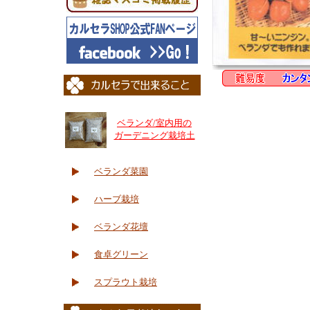
ベランダ/室内用の
ガーデニング栽培土
ベランダ菜園
ハーブ栽培
ベランダ花壇
食卓グリーン
スプラウト栽培