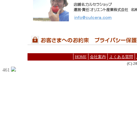
│
│
│
│
HOME
会社案内
よくある質問
(C) 
461