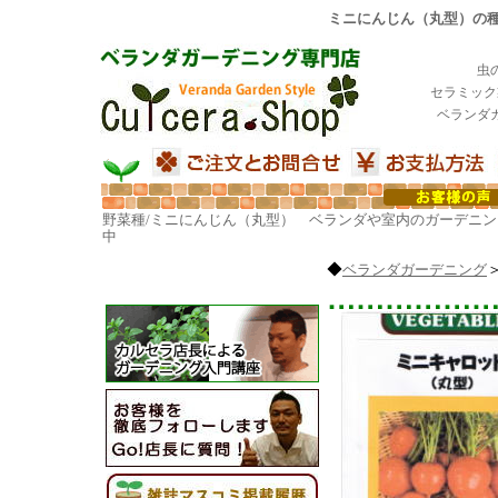
ミニにんじん（丸型）の種
虫
セラミック
ベランダ
野菜種/ミニにんじん（丸型） ベランダや室内のガーデニン
中
◆
ベランダガーデニング