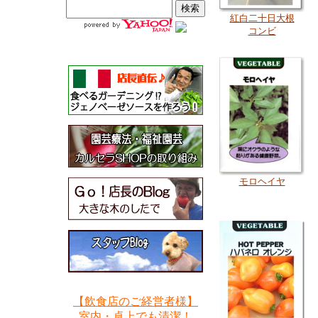
紅白二十日大根
コンビ
モロヘイヤ
【飲食店のご経営者様】
室内・卓上でも清潔！