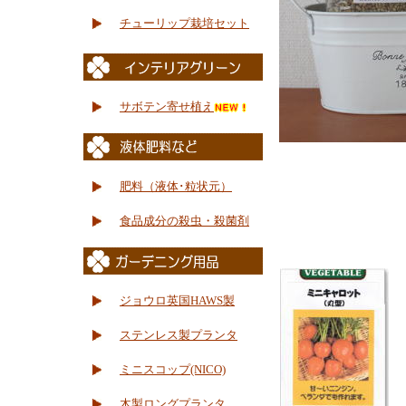
チューリップ栽培セット
サボテン寄せ植え
肥料（液体･粒状元）
食品成分の殺虫・殺菌剤
ジョウロ英国HAWS製
ステンレス製プランタ
ミニスコップ(NICO)
木製ロングプランタ